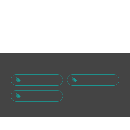
THETC-A
版权所有 © 2025 天津天恒智能科技有限公司
网站备案号：
津ICP备2025031594号-1
E-BIKE
電動アシスト
网站首页
最新动态
关于我们
联系我们
BIKE