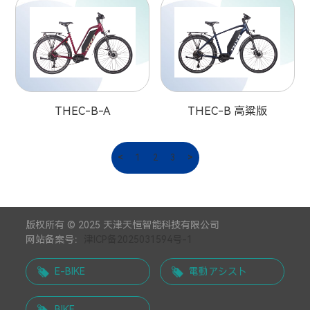
THEC-B-A
THEC-B 高粱版
<
1
2
3
>
版权所有 © 2025 天津天恒智能科技有限公司
网站备案号：
津ICP备2025031594号-1
E-BIKE
電動アシスト
BIKE